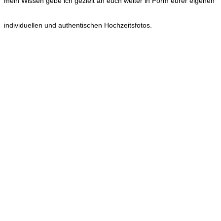
mein Wissen gebe ich gezielt an euch weiter in Form eurer eigenen
individuellen und authentischen Hochzeitsfotos.
HOCHZEITEN